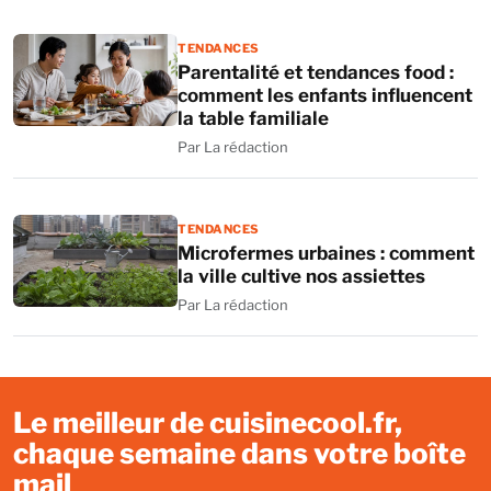
TENDANCES
Parentalité et tendances food :
comment les enfants influencent
la table familiale
Par La rédaction
TENDANCES
Microfermes urbaines : comment
la ville cultive nos assiettes
Par La rédaction
Le meilleur de cuisinecool.fr,
chaque semaine dans votre boîte
mail