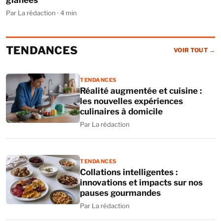
glanées
Par La rédaction · 4 min
TENDANCES
VOIR TOUT
→
TENDANCES
Réalité augmentée et cuisine :
les nouvelles expériences
culinaires à domicile
Par La rédaction
TENDANCES
Collations intelligentes :
innovations et impacts sur nos
pauses gourmandes
Par La rédaction